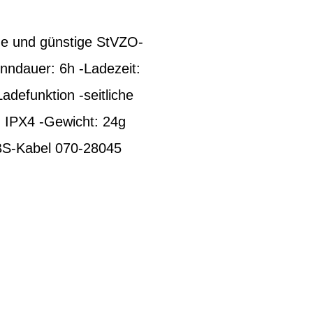
ige und günstige StVZO-
nndauer: 6h -Ladezeit:
defunktion -seitliche
h IPX4 -Gewicht: 24g
BS-Kabel 070-28045