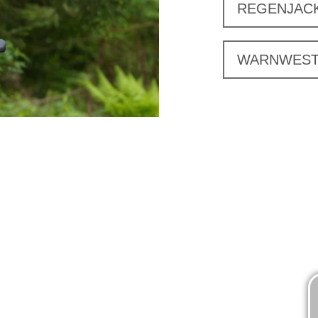
REGENJAC
WARNWES