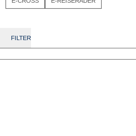
E-CROSS
E-REISERÄDER
FILTER