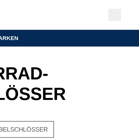
ARKEN
RRAD­
LÖSSER
BELSCHLÖSSER