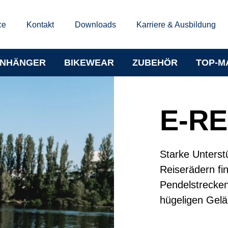
ce
Kontakt
Downloads
Karriere & Ausbildung
NHÄNGER
BIKEWEAR
ZUBEHÖR
TOP-M
E-R
Starke Unterst
Reiserädern fi
Pendelstrecke
hügeligen Gelä