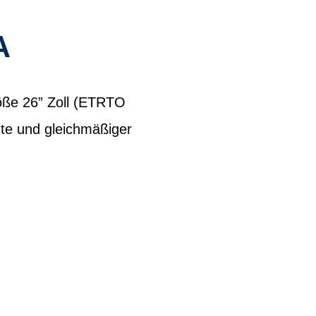
A
öße 26” Zoll (ETRTO
üte und gleichmäßiger